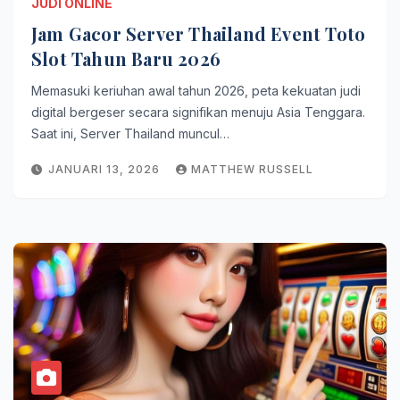
JUDI ONLINE
Jam Gacor Server Thailand Event Toto
Slot Tahun Baru 2026
Memasuki keriuhan awal tahun 2026, peta kekuatan judi
digital bergeser secara signifikan menuju Asia Tenggara.
Saat ini, Server Thailand muncul…
JANUARI 13, 2026
MATTHEW RUSSELL