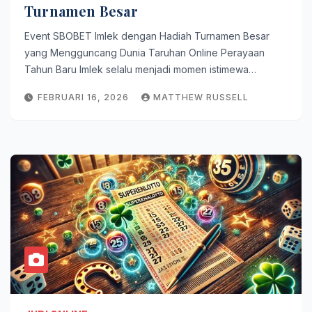
Turnamen Besar
Event SBOBET Imlek dengan Hadiah Turnamen Besar
yang Mengguncang Dunia Taruhan Online Perayaan
Tahun Baru Imlek selalu menjadi momen istimewa…
FEBRUARI 16, 2026
MATTHEW RUSSELL