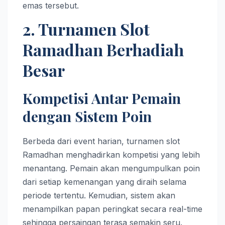
emas tersebut.
2. Turnamen Slot
Ramadhan Berhadiah
Besar
Kompetisi Antar Pemain
dengan Sistem Poin
Berbeda dari event harian, turnamen slot
Ramadhan menghadirkan kompetisi yang lebih
menantang. Pemain akan mengumpulkan poin
dari setiap kemenangan yang diraih selama
periode tertentu. Kemudian, sistem akan
menampilkan papan peringkat secara real-time
sehingga persaingan terasa semakin seru.