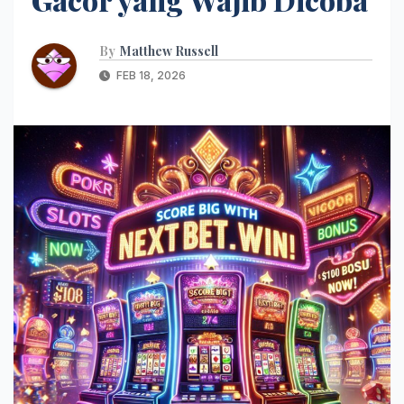
By
Matthew Russell
FEB 18, 2026