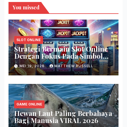
You missed
SLOT ONLINE
Strategi Bermain Slot Online
Dengan Fokus Pada Simbol
Max
MEI 19, 2026
MATTHEW RUSSELL
GAME ONLINE
Hewan Laut Paling Berbahaya
Bagi Manusia VIRAL 2026