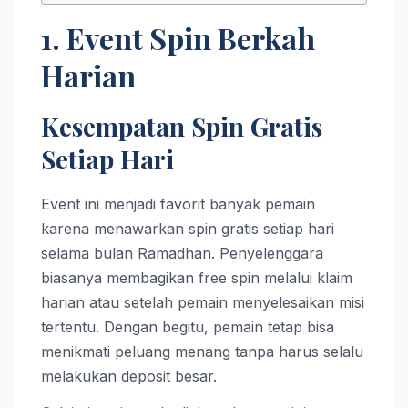
1. Event Spin Berkah
Harian
Kesempatan Spin Gratis
Setiap Hari
Event ini menjadi favorit banyak pemain
karena menawarkan spin gratis setiap hari
selama bulan Ramadhan. Penyelenggara
biasanya membagikan free spin melalui klaim
harian atau setelah pemain menyelesaikan misi
tertentu. Dengan begitu, pemain tetap bisa
menikmati peluang menang tanpa harus selalu
melakukan deposit besar.