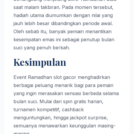
saat malam takbiran. Pada momen tersebut,
hadiah utama diumumkan dengan nilai yang
jauh lebih besar dibandingkan periode awal.
Oleh sebab itu, banyak pemain menantikan
kesempatan emas ini sebagai penutup bulan
suci yang penuh berkah.
Kesimpulan
Event Ramadhan slot gacor menghadirkan
berbagai peluang menarik bagi para pemain
yang ingin merasakan sensasi berbeda selama
bulan suci. Mulai dari spin gratis harian,
turnamen kompetitif, cashback
menguntungkan, hingga jackpot surprise,
semuanya menawarkan keunggulan masing-
masing.