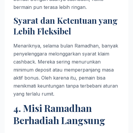
bermain pun terasa lebih ringan.
Syarat dan Ketentuan yang
Lebih Fleksibel
Menariknya, selama bulan Ramadhan, banyak
penyelenggara melonggarkan syarat klaim
cashback. Mereka sering menurunkan
minimum deposit atau memperpanjang masa
aktif bonus. Oleh karena itu, pemain bisa
menikmati keuntungan tanpa terbebani aturan
yang terlalu rumit.
4. Misi Ramadhan
Berhadiah Langsung