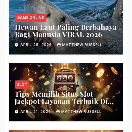
GAME ONLINE
Hewan Laut Paling Berbahaya
Bagi Manusia VIRAL 2026
APRIL 25, 2026
MATTHEW RUSSELL
SLOT
Tips Memilih Situs Slot
Jackpot Layanan Terbaik Di
Indonesia
APRIL 21, 2026
MATTHEW RUSSELL